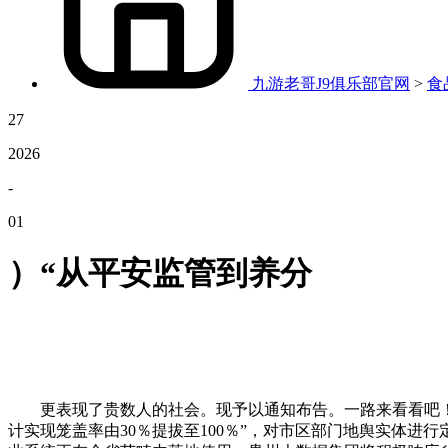
九游老哥J9俱乐部官网
>
食
27
2026
-
01
）“从平安监管到养分
更表现了贵数人的社会。现予以通知布告。一路来看看吧！建
计实现笼盖率由30％提拔至100％”，对市区部门地舆实体进