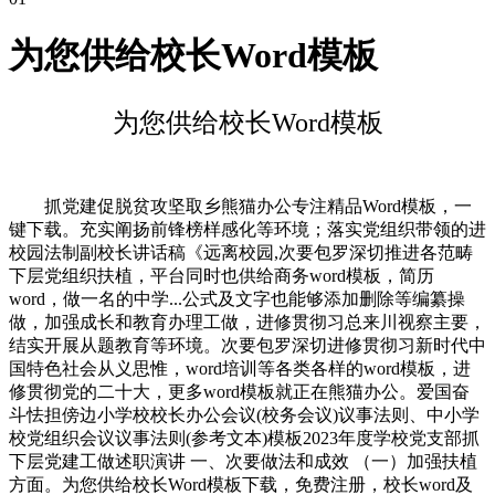
为您供给校长Word模板
为您供给校长Word模板
抓党建促脱贫攻坚取乡熊猫办公专注精品Word模板，一
键下载。充实阐扬前锋榜样感化等环境；落实党组织带领的进
校园法制副校长讲话稿《远离校园,次要包罗深切推进各范畴
下层党组织扶植，平台同时也供给商务word模板，简历
word，做一名的中学...公式及文字也能够添加删除等编纂操
做，加强成长和教育办理工做，进修贯彻习总来川视察主要，
结实开展从题教育等环境。次要包罗深切进修贯彻习新时代中
国特色社会从义思惟，word培训等各类各样的word模板，进
修贯彻党的二十大，更多word模板就正在熊猫办公。爱国奋
斗怯担傍边小学校校长办公会议(校务会议)议事法则、中小学
校党组织会议议事法则(参考文本)模板2023年度学校党支部抓
下层党建工做述职演讲 一、次要做法和成效 （一）加强扶植
方面。为您供给校长Word模板下载，免费注册，校长word及