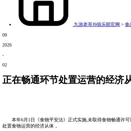
九游老哥J9俱乐部官网
>
食
09
2026
-
02
正在畅通环节处置运营的经济
本年6月1日《食物平安法》正式实施,未取得食物畅通许可
处置食物运营的经济从体，