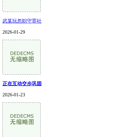
武某玩忽职守罪社
2026-01-29
正在互动交步巩固
2026-01-23