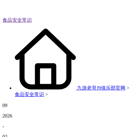
食品安全常识
九游老哥J9俱乐部官网
>
食品安全常识
>
09
2026
-
02