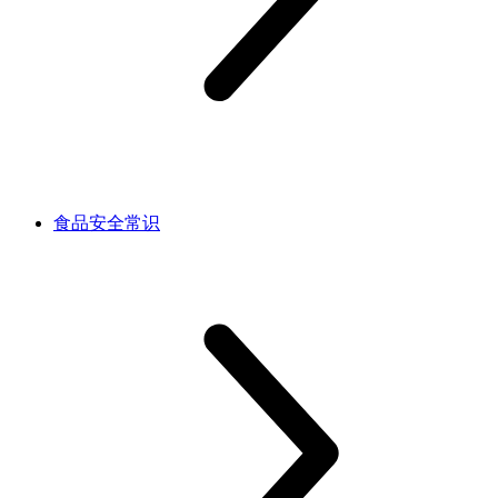
食品安全常识