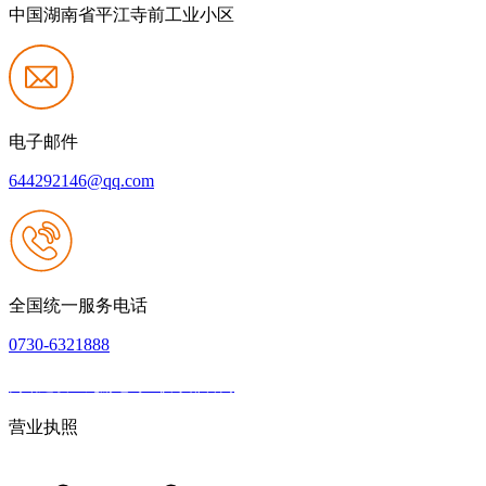
中国湖南省平江寺前工业小区
电子邮件
644292146@qq.com
全国统一服务电话
0730-6321888
网站建设：九游老哥J9俱乐部官网
|
网站地图
本网站支持IPV6
营业执照