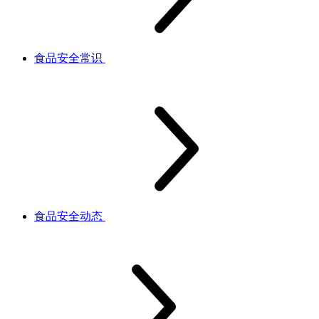
食品安全常识
食品安全动态