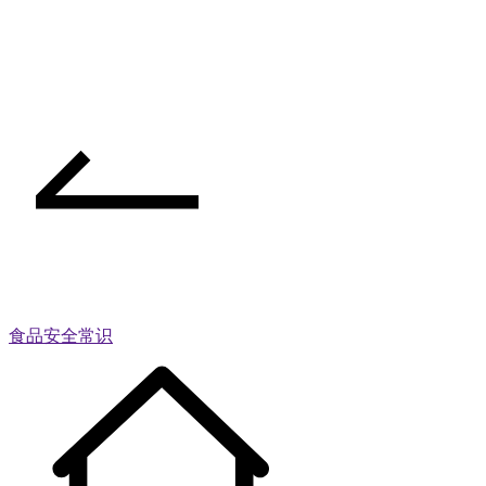
食品安全常识