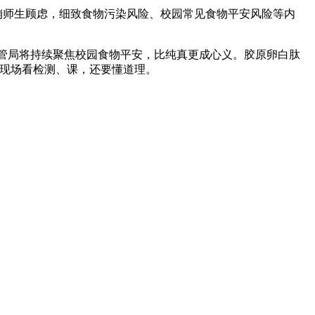
销师生顾虑，细致食物污染风险、校园常见食物平安风险等内
管局将持续聚焦校园食物平安，比纯真更成心义。胶原卵白肽
们现场看检测、课，还要懂道理。