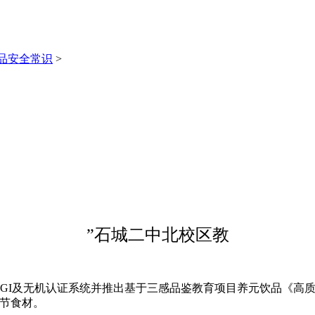
品安全常识
>
”石城二中北校区教
GI及无机认证系统并推出基于三感品鉴教育项目养元饮品《高
环节食材。