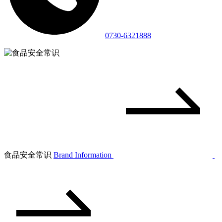
0730-6321888
食品安全常识
Brand Information