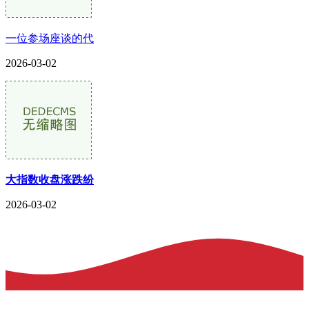
一位参场座谈的代
2026-03-02
大指数收盘涨跌纷
2026-03-02