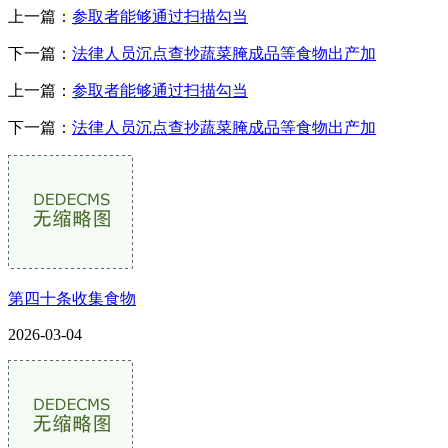
上一篇：
参取者能够通过扫描勾当
下一篇：
法律人员沉点查抄蔬菜腌成品等食物出产加
上一篇：
参取者能够通过扫描勾当
下一篇：
法律人员沉点查抄蔬菜腌成品等食物出产加
第四十条收集食物
2026-03-04