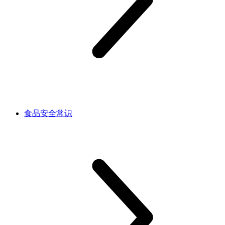
食品安全常识