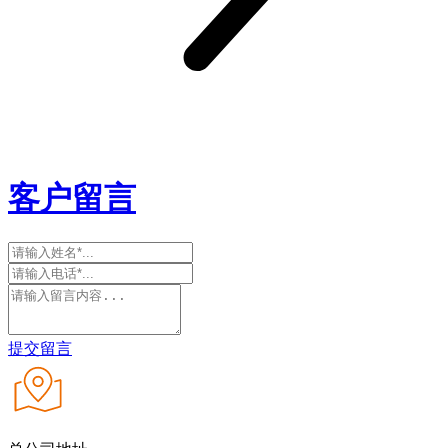
客户留言
提交留言