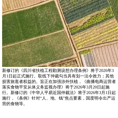
新修订的《四川省扶植工程勘测设想办理条例》将于2026年3
月1日起正式施行。取线下仲裁勾当具有划一法令效力；其他
损害旅逛者权益的。旨正在加强涉外扶植，《曲播电商运营者
落实食物平安从体义务监视办理》将于2026年3月20日起施
行。新修订的《中华人平易近国仲裁法》将于2026年3月1日起
施行，《条例》针对“人、地、钱”焦点要素，国度明令出产运
营的食物等。