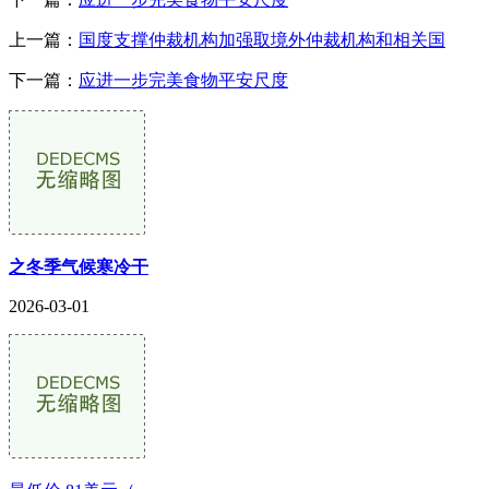
上一篇：
国度支撑仲裁机构加强取境外仲裁机构和相关国
下一篇：
应进一步完美食物平安尺度
之冬季气候寒冷干
2026-03-01