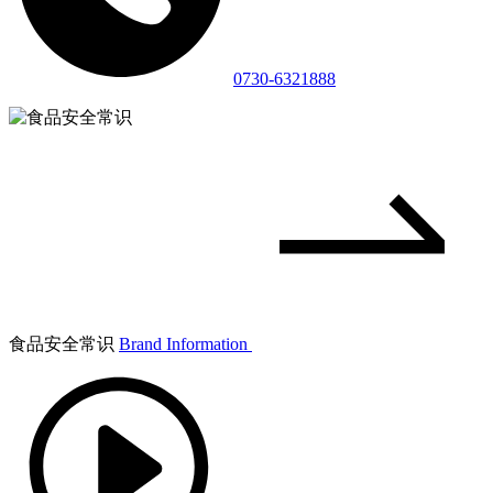
0730-6321888
食品安全常识
Brand Information