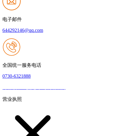
电子邮件
644292146@qq.com
全国统一服务电话
0730-6321888
网站建设：九游老哥J9俱乐部官网
|
网站地图
本网站支持IPV6
营业执照