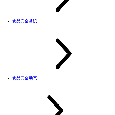
食品安全常识
食品安全动态