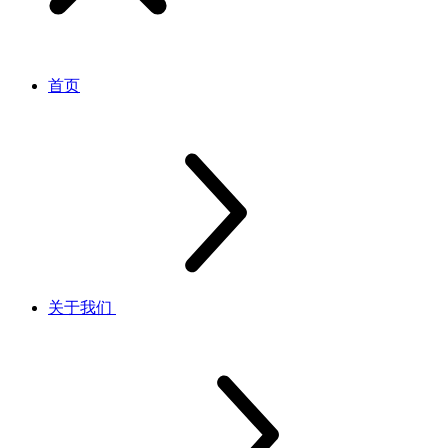
首页
关于我们