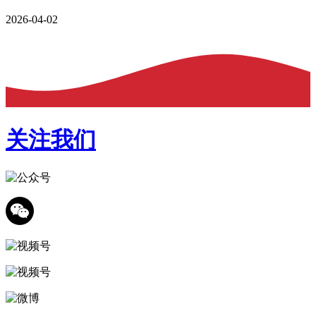
2026-04-02
关注我们