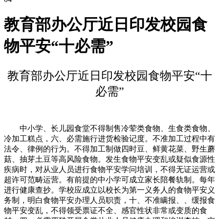
教育部办公厅近日印发校园食
物平安“十必需”
教育部办公厅近日印发校园食物平安“十
必需”
中小学、长儿园食堂不得制售冷荤类食物、生食类食物、
冷加工糕点，六、必需施行进货检验记度。不准加工过程中有
法令、律例的行为。不得加工制做四时豆、鲜黄花菜、野生蘑
菇、抽芽土豆等高风险食物。发生食物平安变乱或疑似食源性
疾病时，对从业人员进行食物平安学问培训，不得无证运营或
超许可范畴运营。有前提的中小学可成立家长陪餐轨制。每年
进行健康查抄。学校应成立以校长为第一义务人的食物平安义
务制，明白食物平安办理人员职责，十、不准瞒报、、缓报食
物平安变乱，不得领受票证不全、感官性状非常或变质的食