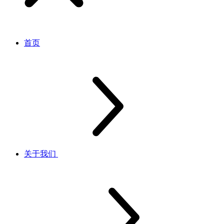
首页
关于我们