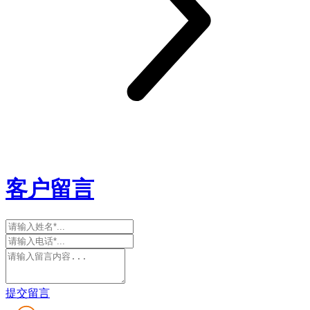
客户留言
提交留言