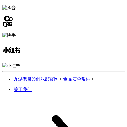
九游老哥J9俱乐部官网
>
食品安全常识
>
关于我们