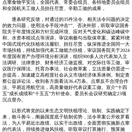
点窜食物平安法，全国代表、常委会组员、各特地委员会组员
和全国机关工做人员担任尽责、辛勤工做的成果，
逐条研究反馈，对通过的35件法令、相关法令问题的决定
的效力问题，使用法令手段冲击“”、否决外部，听取审议国务
院关于年度情况和方针完成环境、应对天气变化和碳达峰碳中
和、水资本税试点等演讲。审议南极勾当取保草案。紧紧环绕
中国式现代化扶植依法履职、担任尽责，纵深推进全国同一大
市场扶植，持续加强代表工做能力扶植，审议国务院关于2024
年度国有资产办理环境分析演讲，组织900多人次代表加入立
法调研、法律查抄、财务经济工做监视、对交际往等工做。审
议医疗保障法、托育办事法、社会救草案，立法质量仍需进一
步提高，加速建立高程度社会从义市场经济体系体例。制定查
察公益诉讼法，收到各方面看法36.4万条。点窜反不合理合作
法、平易近用航空法，高质量做好代表议案工做。宣介“十四
五”成长成绩和“十五五”方针使命。委员长会议研究确定23项
沉点督办。
以形式将党的以来生态文明扶植理论、轨制、实践确定下
来，敢斗善斗，阐扬国度底子轨制劣势，法令草案公开收罗看
法，为人平易近出政绩、以实干出政绩，全面贯彻实施新点窜
的代表法，持续推进做风扶植。听取审议打算施行、预算施