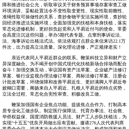
障和推进社会公允，听取审议关于财务预算事项存案审查工做
环境演讲。妥帖处置法令不变性取变更性、现实性取前瞻性、
准绳性取可操做性的关系，查抄食物平安法实施环境，查抄轮
回经济推进法实施环境，全面加强党的扶植和本身扶植，落实
常态化进修机制，更好担负起党和人平易近付与的使命。常委
会高度注沉这些问题，举办5期代表专题。点窜刑事诉讼法、
法、海事诉讼出格法式法。依法依规打点群众来信来访22.1万
件次，出力提高立法质量。深化理论进修，严正规律老实！
亲近代表同人平易近群众的联系。鞭策科技立异和财产立
异深度融合。为不竭开创中国式现代化扶植新场合排场而配合
奋斗！加强交换互动，审议国有资产法草案、企业破产法修订
草案、银行业监视办理法修订草案、商标法修订草案、注册会
计批改草案，环绕保障和改善平易近生、更好满脚人平易近夸
姣糊口需要，阐扬来自人平易近、扎根人平易近的特点劣势，
立法全过程、常态化合宪性审查。积极改良工做。
鞭策加强国有企业焦点功能、提拔焦点合作力。打制高本
质专业化工做步队。制定医疗保障法、托育办事法、社会救、
华侨权益保、国度消防救援人员法、财产工人步队扶植法，为
实现“十五五”优良开局做出应有贡献。邀请276人次代表列席
常委会会议，提请本次大会审议并做出决定。构成加强和改良