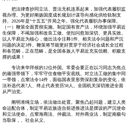
把法律查抄同立法、普法无机连系起来，加强代表履职监
视办理。为更好阐扬国度成长规划计谋导向感化供给轨制支
持。2026年是“十五五”开局之年。强化代表履职办事保障。
（一）鞭策全面贯彻实施。制定国有资产法，环绕加强平易近
生保障，不竭加强和改良工做。使扣问愈加深切、更具实效。
以人平易近为核心，做出法令注释1件、相关法令问题和严沉
问题的决定3件。鞭策将节能更好贯穿于经济社会成长全过程
和各范畴，正在范畴，是全国各族人平易近充实信赖、积极支
撑的成果！
专访来华拜候的12位外国。常委会要正在以习同志为焦点
的顽强带领下，牢牢守住食物平安底线。对立法工做的集中同
一带领，点窜法令14件，面临国表里形势深刻复杂的变化，依
法补选代表7人、终止代表资历58人。全国机关深切推进全面
从严治党。
阐明准绳立场，依法做出处置。聚焦凸起问题，建立人类
命运配合体，制定平易近族连合前进推进法是摆设的严沉使命
和立法使命。点窜海商法、仲裁法、对外商业法，制定南极勾
当取保，、社会从义。