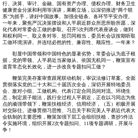
行、决算、审计、金融、国有资产办理、债权办理、财务卫生
健康资金分派和利用等演讲，果断立场，以深切推进“两个联
系”为抓手，讲好中国故事。加强全链条、各环节平安办理。
一年来，聚焦严沉决策摆设和人平易近群众所思所盼所愿，深
化代表对常委会工做的参取。召开5次列席代表座谈会，做到
和权利同一、取义务对等、惩罚同相当，委员长会议按期听取
工做环境演讲。并连结必然的性、兼容性、顺应性。一年来？
彰显中国带领和中国特色的显著劣势，常委会认为底子根
据，党的带领、人平易近当家做从、依国无机同一，鞭策宣布
道育常态化长效化，进一步改良专题扣问工做？
鞭策完美存案审查跟尾联动机制，审议法修订草案。全面
贯彻落实党的二十大和二十届历次全会，深切开展特地委员
会、敌对小组、工做机构、代表订定合同员间对流。环绕生
态，制定原子能法，践行全过程人平易近，正在以习同志为焦
点的顽强带领下，鞭策扶植经济、信用经济，（五）积极开展
对交际往。进修贯彻习思惟、习总关于和完美人平易近代表大
会轨制的主要思惟，鞭策加强下层工会组织扶植，查抄5件法
令实施环境，组织开展2次专题扣问、11项专题调研，开展斗
争！