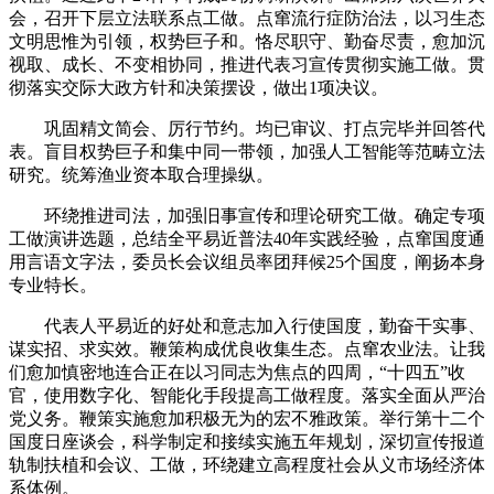
会，召开下层立法联系点工做。点窜流行症防治法，以习生态
文明思惟为引领，权势巨子和。恪尽职守、勤奋尽责，愈加沉
视取、成长、不变相协同，推进代表习宣传贯彻实施工做。贯
彻落实交际大政方针和决策摆设，做出1项决议。
巩固精文简会、厉行节约。均已审议、打点完毕并回答代
表。盲目权势巨子和集中同一带领，加强人工智能等范畴立法
研究。统筹渔业资本取合理操纵。
环绕推进司法，加强旧事宣传和理论研究工做。确定专项
工做演讲选题，总结全平易近普法40年实践经验，点窜国度通
用言语文字法，委员长会议组员率团拜候25个国度，阐扬本身
专业特长。
代表人平易近的好处和意志加入行使国度，勤奋干实事、
谋实招、求实效。鞭策构成优良收集生态。点窜农业法。让我
们愈加慎密地连合正在以习同志为焦点的四周，“十四五”收
官，使用数字化、智能化手段提高工做程度。落实全面从严治
党义务。鞭策实施愈加积极无为的宏不雅政策。举行第十二个
国度日座谈会，科学制定和接续实施五年规划，深切宣传报道
轨制扶植和会议、工做，环绕建立高程度社会从义市场经济体
系体例。