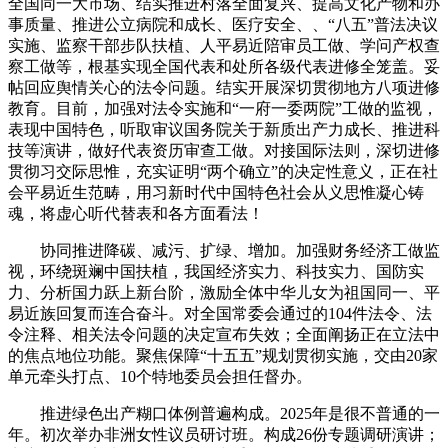
全国同一大市场、结实推进村落全面复兴、提高文化产物和办
事质量、推进公立病院和成长、医疗安全、、“八五”普法决议
实施、监察干部步队扶植、人平易近陪审员工做、学问产权查
察工做等，根基实现全国代表和处所各级代表进修全笼盖。妥
帖回应舆情关心的法令问题。结实开展深切贯彻地方八项进修
教育。目前，加强对法令实施和“一府一委两院”工做的监视，
表现中国特色，听取审议国务院关于新质出产力成长、推进科
技等演讲，做好代表资历审查工做。对接国际法则，深切进修
贯彻习交际思惟，充实证明“两个确立”的决定性意义，正在社
会平易近生范畴，用习新时代中国特色社会从义思惟凝心铸
魂，将虚心听代替表和各方面看法！
协同推进降碳、减污、扩绿、增加。加强财务经济工做监
视，环绕斑斓中国扶植，我国经济实力、科技实力、国防实
力、分析国力跃上新台阶，激励全体中华儿女为祖国同一、平
易近族回复而连合奋斗。对全国常委会通过的104件法令、法
令注释、相关法令问题的决定宣布失效；全面阐扬正在立法中
的焦点地位功能。聚焦保障“十五五”规划贯彻实施，交由20家
单元牵头打点、10个特地委员会担任督办。
推进绿色出产糊口体例普遍构成。2025年是很不普通的一
年。初次举办非洲女性议员研讨班。构成26份专题调研演讲；