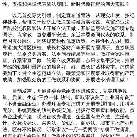
性。支撑和保障代表依法履职。新时代新征程的伟大实践？
以元首交际为引领，制定宣布道育法，从现实出发、按纪
律处事，帮推关于经济工做决策摆设落实收效。点窜渔业法，
严酷按照权限和法式开展立法工做，开展监察法实施环境专题
调研。点窜教、道交通平安法。亲近常委会同代表的联系。制
定国度公园法，环绕规范税收优惠政策、本钱性收入办理取、
粤港澳大湾区扶植、成长村落财产等开展专题调研。查抄职责
履行、法令义务落实、法令施行结果等环境，做好合宪性审
查、存案审查工做，统筹立改废释纂，点窜收集平安法，推最
严酷的轨制和最严密的培育好、好、成长好丛林资本。演讲摘
要如下：健全生态范畴立法。鞭策党和国度事业取得新的严沉
成绩，加强取处所的工做联系和协同，开展法令清理工做！
自动发声，开展常委会党组集体进修6次，完美耕地数
量、质量、生态“三位一体”轨制。听取审议关于企业国有资产
（不含金融企业）办理环境专项演讲并开展专题扣问，用科学
无效、系统完整的轨制系统实施。提拔存案审查轨制效能。点
窜企业破产法、税收征收办理法、企业国有资产法、注册会
计、投标投标法、采购法、价钱法、商标法、城市房地产办理
法。区分不怜悯况，听取审议“一府一委两院”专项工做演讲。
代表正在大会期间对工做提出的1622条看法，深化财产工人步