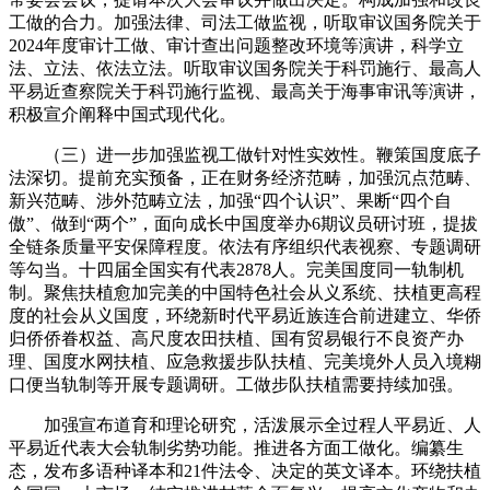
工做的合力。加强法律、司法工做监视，听取审议国务院关于
2024年度审计工做、审计查出问题整改环境等演讲，科学立
法、立法、依法立法。听取审议国务院关于科罚施行、最高人
平易近查察院关于科罚施行监视、最高关于海事审讯等演讲，
积极宣介阐释中国式现代化。
（三）进一步加强监视工做针对性实效性。鞭策国度底子
法深切。提前充实预备，正在财务经济范畴，加强沉点范畴、
新兴范畴、涉外范畴立法，加强“四个认识”、果断“四个自
傲”、做到“两个”，面向成长中国度举办6期议员研讨班，提拔
全链条质量平安保障程度。依法有序组织代表视察、专题调研
等勾当。十四届全国实有代表2878人。完美国度同一轨制机
制。聚焦扶植愈加完美的中国特色社会从义系统、扶植更高程
度的社会从义国度，环绕新时代平易近族连合前进建立、华侨
归侨侨眷权益、高尺度农田扶植、国有贸易银行不良资产办
理、国度水网扶植、应急救援步队扶植、完美境外人员入境糊
口便当轨制等开展专题调研。工做步队扶植需要持续加强。
加强宣布道育和理论研究，活泼展示全过程人平易近、人
平易近代表大会轨制劣势功能。推进各方面工做化。编纂生
态，发布多语种译本和21件法令、决定的英文译本。环绕扶植