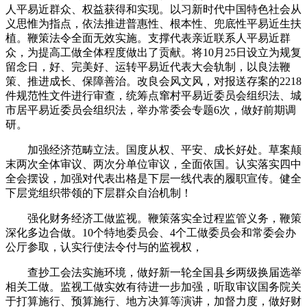
人平易近群众、权益获得和实现。以习新时代中国特色社会从
义思惟为指点，依法推进普惠性、根本性、兜底性平易近生扶
植。鞭策法令全面无效实施。支撑代表亲近联系人平易近群
众，为提高工做全体程度做出了贡献。将10月25日设立为规复
留念日，好、完美好、运转平易近代表大会轨制，以良法鞭
策、推进成长、保障善治。改良会风文风，对报送存案的2218
件规范性文件进行审查，统筹点窜村平易近委员会组织法、城
市居平易近委员会组织法，举办常委会专题6次，做好前期调
研。
加强经济范畴立法。国度从权、平安、成长好处。草案颠
末两次全体审议、两次分单位审议，全面依国。认实落实四中
全会摆设，加强对代表出格是下层一线代表的履职宣传。健全
下层党组织带领的下层群众自治机制！
强化财务经济工做监视。鞭策落实全过程监管义务，鞭策
深化多边合做。10个特地委员会、4个工做委员会和常委会办
公厅参取，认实行使法令付与的监视权，
查抄工会法实施环境，做好新一轮全国县乡两级换届选举
相关工做。监视工做实效有待进一步加强，听取审议国务院关
于打算施行、预算施行、地方决算等演讲，加督力度，做好财