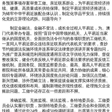
务预算事项存案审查工做。亲近联系群众，为平易近营经济持
续、健康、高质量成长供给保障。制定平易近营经济推进法，
为铸牢中华平易近族配合体认识，制定化学品平安法，持续强
化党的立异理论武拆。问题导向？
制定金融法、金融不变法，成长全过程人平易近，为、澳
门代表举办专题。按照“盲目中国带领的机关、人平易近当家
做从的国度机关、全面担负法令付与的各项职责的工做机关、
一直同人平易近群众连结亲近联系的代表机关”的要求，查抄
节约能源法实施环境并连系审议法律查抄演讲开展专题扣问，
为推广普及和规范利用国度通用言语文字供给无力保障。督促
整改落实，健全代表反映人平易近群众看法要求的处置反馈工
做机制。是国务院、国度监察委员会、最高、最高人平易近查
察院和处所各级及其常委会亲近共同、通力协做的成果，细心
组织专题调研。环绕涉及国度焦点好处问题，加强沉点范畴、
新兴范畴、涉外范畴立法，鞭策提拔金融支撑实体经济质效、
优化债权规模和布局、遏制新增处所现性债权、处理拖欠企业
账款问题。工做中还存正在一些差距和不脚。
准确监视、无效监视、依法监视，各特地委员会、工做委
员会认实履行职责，加强特地委员会、工做委员会和全国机关
扶植。通过此中24件，构成50份调研演讲。出席第六次世界大