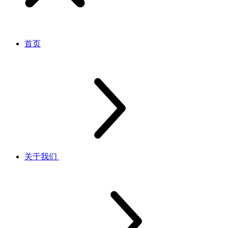
首页
关于我们