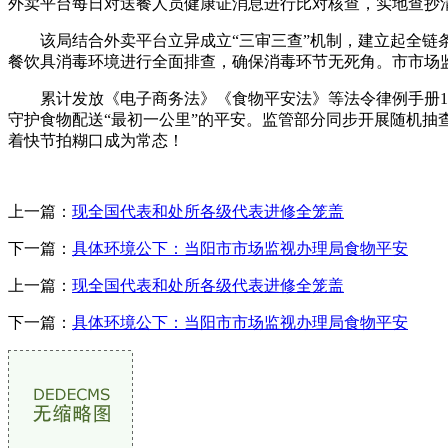
外卖平台每日对送餐人员健康证消息进行比对核查，实地查抄
该局结合外卖平台立异成立“三审三查”机制，建立起全链条
餐饮具消毒环境进行全面排查，确保消毒环节无死角。市市场
累计发放《电子商务法》《食物平安法》等法令律例手册10
守护食物配送“最初一公里”的平安。监管部分同步开展随机抽
着快节拍糊口成为常态！
上一篇：
现全国代表和处所各级代表进修全笼盖
下一篇：
具体环境公下：当阳市市场监视办理局食物平安
上一篇：
现全国代表和处所各级代表进修全笼盖
下一篇：
具体环境公下：当阳市市场监视办理局食物平安