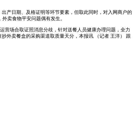
、出产日期、及格证明等环节要素，但取此同时，对入网商户的
，外卖食物平安问题偶有发生。
运营场合取证照消息分歧，针对送餐人员健康办理问题，全力
抄外卖餐盒的采购渠道取质量天分，本报讯 （记者 王洋） 跟