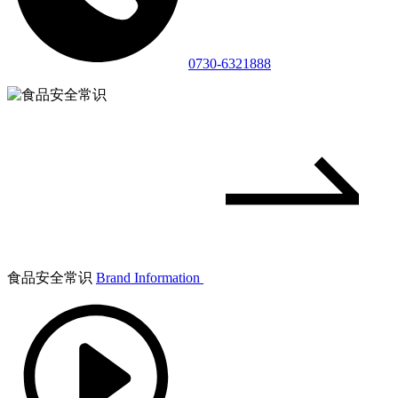
0730-6321888
食品安全常识
Brand Information