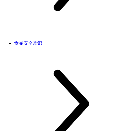
食品安全常识