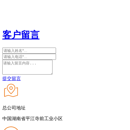
客户留言
提交留言
总公司地址
中国湖南省平江寺前工业小区