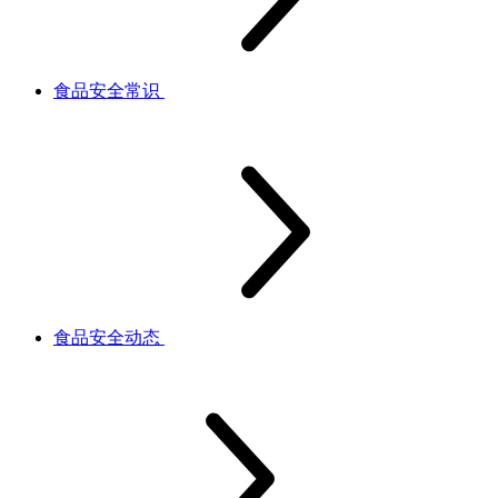
食品安全常识
食品安全动态