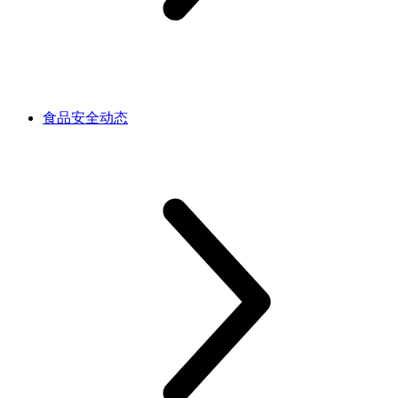
食品安全动态