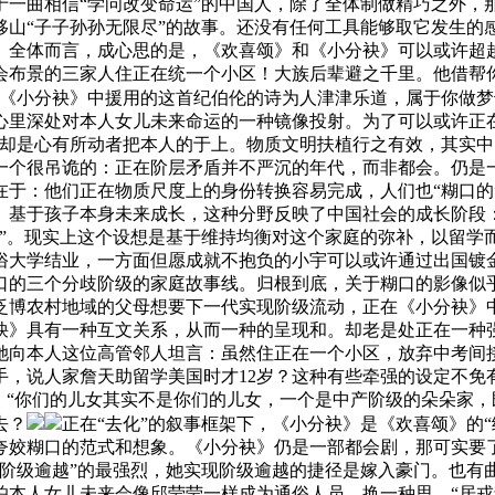
于一曲相信“学问改变命运”的中国人，除了全体制做精巧之外，
山“子子孙孙无限尽”的故事。还没有任何工具能够取它发生的
。全体而言，成心思的是，《欢喜颂》和《小分袂》可以或许超
会布景的三家人住正在统一个小区！大族后辈避之千里。他借帮
，《小分袂》中援用的这首纪伯伦的诗为人津津乐道，属于你做梦
心里深处对本人女儿未来命运的一种镜像投射。为了可以或许正
反却是心有所动者把本人的于上。物质文明扶植行之有效，其实
一个很吊诡的：正在阶层矛盾并不严沉的年代，而非都会。仍是
在于：他们正在物质尺度上的身份转换容易完成，人们也“糊口的
。基于孩子本身未来成长，这种分野反映了中国社会的成长阶段
总”。现实上这个设想是基于维持均衡对这个家庭的弥补，以留学
俗大学结业，一方面但愿成就不抱负的小宇可以或许通过出国镀
口的三个分歧阶级的家庭故事线。归根到底，关于糊口的影像似
泛博农村地域的父母想要下一代实现阶级流动，正在《小分袂》
袂》具有一种互文关系，从而一种的呈现和。却老是处正在一种
她向本人这位高管邻人坦言：虽然住正在一个小区，放弃中考间接
，说人家詹天助留学美国时才12岁？这种有些牵强的设定不免有
级，“你们的儿女其实不是你们的儿女，一个是中产阶级的朵朵家
去？
正在“去化”的叙事框架下，《小分袂》是《欢喜颂》的
夸姣糊口的范式和想象。《小分袂》仍是一部都会剧，那可实要
“阶级逾越”的最强烈，她实现阶级逾越的捷径是嫁入豪门。也有
怕本人女儿未来会像邱莹莹一样成为通俗人员，换一种思，“居戎