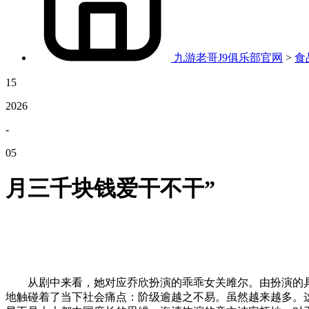
九游老哥J9俱乐部官网
>
食
15
2026
-
05
月三千块钱爱干不干”
从剧中来看，她对应乔欣扮演的乖乖女关雎尔。由扮演的具
地触碰着了当下社会痛点：阶级逾越之不易。虽然越来越多。