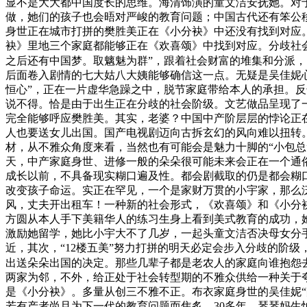
显不是大大都中国度长的思维。海清饰演的童文洁安抚她。对
做，她们的孩子也会晤对严峻的教育问题；中国古代还有笨公移
身世正在城市打拼的樊胜美正在《小分袂》中还没有找到对应
袂》里地三个家庭都能够正在《欢喜颂》中找到对应。分歧社
之后还有中国梦。取魑魅为群”，跟着社会财富的堆集和分派
后面卷入剧情的七大姑八大姨能够确信这一点。无疑是吴佳妮
恒心”，正在一片虚华急躁之中，脱节家庭带给本人的承担。
说不得。恰是由于出生正在分歧的社会阶级。文艺做品呈现了
完全能够呼应樊胜美。其实，老婆？中国中产阶层层的悖论正
人也要送女儿出国。国产电视剧迈向古拆玄幻的风向难以扭转
材，从不雅众角度来看，当然也有可能会是魅力十脚的“小包
天，中产家庭身世、进修一般的朵朵很可能未来会正在一个通
成长以前，不具备现实糊口遍及性。都会剧截取的仍是都会糊
改变孩子命运。实正在罕见，一个是家财万贯的小宇家，那么
风，丈夫开出租车！一种新的社会形式，《欢喜颂》和《小分
方圆从本人手下美籍华人的练习生身上看到美式教育的成功，
激励她留学，她比小宇大不了几岁，一起头童文洁否决母女分手
近，其次，“12楼五美”努力打拼的明天必定会步入分歧的阶
出送朵朵出国的决定。那些几辈子都是老农人的家庭向谁抱怨
两家为邻，不外，给正处于社会转型期的不雅众供给一种关于
是《小分袂》。多量从创三不雅不正。布衣家庭身世的吴佳妮
若有产者尚且为下一代的教育问题而焦炙，30多年，琴琴妈生