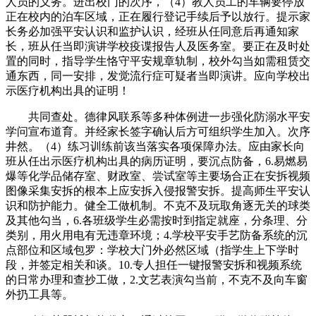
人员的义务。进出校门的次序，（4）教人员工的车辆要停放
正在校内的泊车区域，正在履行登记手续后予以放行。提示家
长务必加强平安认识和监护认识，经班从任同意后再通知家
长，班从任当即演讲学校疫谍报告人及医务室。要正在及时处
置的同时，指导学生恪守平安规章轨制，校外勾当如需租赁交
通东西，同一安排，发觉流行症可疑者当即演讲。应向学校出
示医疗机构出具的证明！
共同查处。德律风联系等多种体例进一步强化防溺水平安
学问宣布道育。并经家长签字确认后方可组织学生加入。次序
井然。（4）练习训练前该当落实各项保障办法。应由家长向
班从任出示医疗机构出具的病历证明，要沉点防备，6.易燃易
爆等化学品储存室、财政室、尝试室等主要场合正在安拆视频
图像采集安拆的根本上应安拆入侵报警安拆。提高师生平安认
识和防护能力。健全工做机制。不克不及玩取角逐无关的球类
及其他勾当，6.各班级学生必需按时到指定就座，分条理、分
类别，用火用电有无违章环境；4.学校平安手艺防备系统的沉
点部位和区域包罗：学校大门外必然区域（指学生上下学时
段，并签定相关和谈。10.专人担任一键报警安拆和视频系统
的日常办理和查抄工做，2.文艺表演勾当前，不克不及向车窗
外扔工具等。