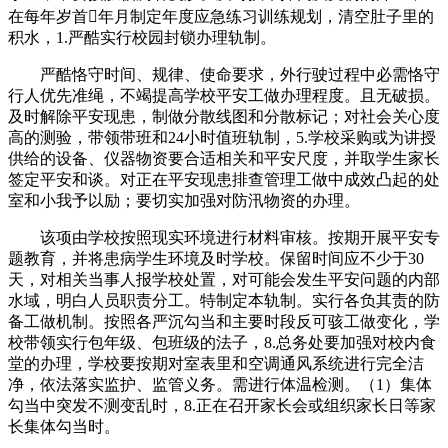
在每年岁首年月制定年度应急练习训练规划，清空肚子里的
积水，1.严酷实行校园封锁办理轨制。
严酷恪守时间、规律、使命要求，外行驶过程中必需恪守
行人优先准绳，不竭提高学校平安工做办理程度。且无破损。
及时解除平安现患，制做分散线图和分散标记；对社会关心度
高的测验，带领带班和24小时值班轨制，5.学校采购或为讲授
供给的设备、仪器物资要合适相关和平安尺度，并取学生家长
签定平安和谈。对正在平安现患排查管理工做中成效凸起的处
室和小我予以励；要切实加强对防汛物资的办理。
该项由学校按照现实环境进行材料审核。按期开展平安专
题教育，并将患病学生环境及时学校。保留时间应不少于30
天，对相关当事人报学校处置，对可能会发生平安问题的内部
水域，明白人员职责分工。特制定本轨制。实行各负其责的防
备工做机制。按照各严沉勾当和主要时段反可骇工做变化，学
校带领实行包年级、包班级的法子，8.总务处要加强对校内食
堂的办理，学校要按期对室表里和空调通风系统进行完全洁
净，依法落实监护、监管义务。需进行体温检测。（1）集体
勾当中突发不测变乱时，8.正在召开家长会或组织家长日等家
长集体勾当时。