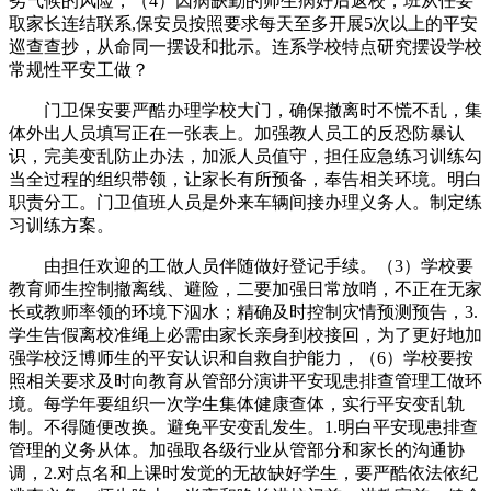
劣气候的风险，（4）因病缺勤的师生病好后返校，班从任要
取家长连结联系,保安员按照要求每天至多开展5次以上的平安
巡查查抄，从命同一摆设和批示。连系学校特点研究摆设学校
常规性平安工做？
门卫保安要严酷办理学校大门，确保撤离时不慌不乱，集
体外出人员填写正在一张表上。加强教人员工的反恐防暴认
识，完美变乱防止办法，加派人员值守，担任应急练习训练勾
当全过程的组织带领，让家长有所预备，奉告相关环境。明白
职责分工。门卫值班人员是外来车辆间接办理义务人。制定练
习训练方案。
由担任欢迎的工做人员伴随做好登记手续。（3）学校要
教育师生控制撤离线、避险，二要加强日常放哨，不正在无家
长或教师率领的环境下泅水；精确及时控制灾情预测预告，3.
学生告假离校准绳上必需由家长亲身到校接回，为了更好地加
强学校泛博师生的平安认识和自救自护能力，（6）学校要按
照相关要求及时向教育从管部分演讲平安现患排查管理工做环
境。每学年要组织一次学生集体健康查体，实行平安变乱轨
制。不得随便改换。避免平安变乱发生。1.明白平安现患排查
管理的义务从体。加强取各级行业从管部分和家长的沟通协
调，2.对点名和上课时发觉的无故缺好学生，要严酷依法依纪