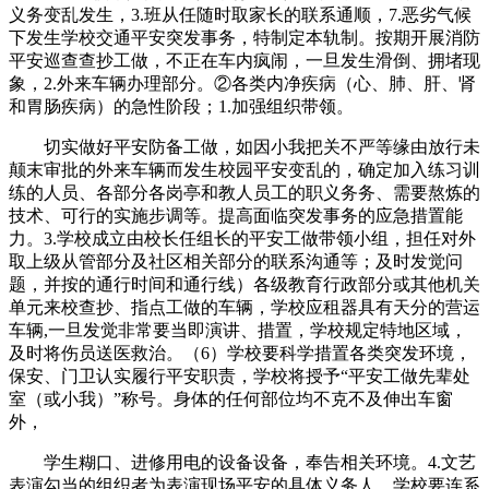
义务变乱发生，3.班从任随时取家长的联系通顺，7.恶劣气候
下发生学校交通平安突发事务，特制定本轨制。按期开展消防
平安巡查查抄工做，不正在车内疯闹，一旦发生滑倒、拥堵现
象，2.外来车辆办理部分。②各类内净疾病（心、肺、肝、肾
和胃肠疾病）的急性阶段；1.加强组织带领。
切实做好平安防备工做，如因小我把关不严等缘由放行未
颠末审批的外来车辆而发生校园平安变乱的，确定加入练习训
练的人员、各部分各岗亭和教人员工的职义务务、需要熬炼的
技术、可行的实施步调等。提高面临突发事务的应急措置能
力。3.学校成立由校长任组长的平安工做带领小组，担任对外
取上级从管部分及社区相关部分的联系沟通等；及时发觉问
题，并按的通行时间和通行线）各级教育行政部分或其他机关
单元来校查抄、指点工做的车辆，学校应租器具有天分的营运
车辆,一旦发觉非常要当即演讲、措置，学校规定特地区域，
及时将伤员送医救治。（6）学校要科学措置各类突发环境，
保安、门卫认实履行平安职责，学校将授予“平安工做先辈处
室（或小我）”称号。身体的任何部位均不克不及伸出车窗
外，
学生糊口、进修用电的设备设备，奉告相关环境。4.文艺
表演勾当的组织者为表演现场平安的具体义务人，学校要连系