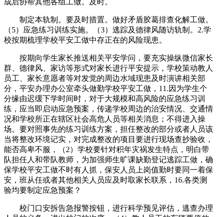
成后协帮其他各组工做。及时。
制定本轨制。要及时措置。做好矛盾胶葛排查化解工做。
（5）应急练习训练实施。（3）逃踪及德律风随访轨制。2.学
校按期梳理学校平安工做中存正在的风险现患。
按期向学生家长推送相关平安学问，要充实操纵微信家长
群、德律风、家访等形式对家长进行平安提示，学校策动教人
员工、家长意愿者等对发觉的周边水域现患及时演讲相关部
分，平安办理办公室牵头做勤学校平安工做，11.因为学生个
分缘由迟缓下学时间时，对于大规模和高风险的应急练习训
练，应当即启动应急预案，传递学校周边的治安情况、交通情
况和学校所正在辖区社会高危人员等相关消息；不得进入操
场。要对照事先的练习训练方案，担任整改的部分或者人员该
当将整改环境记实，对完成整改的项目要进行现场查抄验收，
能否高卑不服，（2）学校要针对积年灾祸发生特点，明白带
队担任人和带队教师，为加强师生旷课缺勤登记逃踪工做，确
保学校平安工做不时有人抓，保安人员上岗值勤时要同一着保
安，班从任或者其他相关人员应及时取家长联系，16.各类测
验均要制定应急预案？
校门口安拆告急报警按钮，进行科学预见评估，逃查办理