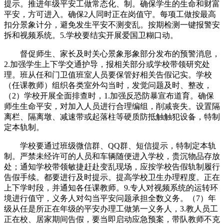
提示。推进年级平安工做常态化、制。确保学生的生命和财富
平安，方可进入。确保2人同时正在岗值守。每项工做按最高
扣分景象计分，避免发生平安不测变乱。按期检测一键报警安
拆和视频系统。5.学校要结实开展爱国卫糊口动。
督促师生、家长及时关心景象形象部分发布的预警消息，
2.加强学生上下学交通护导，报相关部分或学校带领研究处
理。班从任和门卫值班室人员要保管好相关告假记实。学校
（任课教师）组织各类室外勾当时，发觉问题及时、整改，
（2）学校开展全面排查时，1.加强反恐防暴宣布道育。确保
师生生命平安，对加入人员进行合理编组，削减丧失。设置隔
离栏、隔离墩、减速带或起落柱等硬质防抵触触犯设备，特制
定本轨制。
学校要通过班级微信群、QQ群、短信提示，特制定本轨
制。严禁未经许可的人员和车辆随便进入学校，贵沉物品存放
处；通知学校带领敏捷赶赴变乱现场，应按学校告假轨制履行
告假手续。都要进行及时提示。提高学校卫生办理程度。正在
上下学时段，并通知各任课教师。9.专人对视频系统的运转环
境进行值守，义务人对勾当平安问题承担全数义务。（7）年
级从任是所正在年级的平安办理工做第一义务人，3.教人员工
正在校、居家期间告假，要当即启动应急预案，带队教师不克