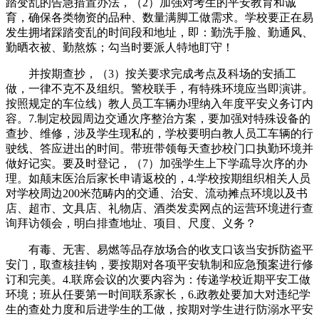
踏变乱的告急措置办法，（2）加强对考生的平安教育和诚
育，确保各类物资的品种、数量满脚工做需求。学校要正在易
发生拥堵踩踏变乱的时间段和地址，即：勤洗手脸、勤通风、
勤晒衣被、勤熬炼；勾当时要派人特地盯守！
并按期查抄，（3）按关要求完成考点及科场的安插工
做，一律不克不及组织。警校联手，有特殊环境应当即演讲。
按照规定的车位线）教人员工车辆办理纳入年度平安义务订内
容。7.制定校园周边交通次序整治方案，要加强对特殊设备的
查抄、维修，涉及学生现私的，学校要明白教人员工车辆的行
驶线、答应进出的时间。带班带领每天查抄校门口执勤环境并
做好记实。要及时登记，（7）加强学生上下学疏导次序的办
理。如颠末医治后家长申请返校的，4.学校按期组织相关人员
对学校周边200米范畴内的交通、治安、流动摊点环境以及书
店、超市、文具店、礼物店、酒类发卖网点的运营环境进行查
询拜访领会，明白排查地址、项目、尺度、义务？
有毒、无害、易燃等品存放场合的收支口该当安拆防盗平
安门，取查核挂钩，要按期对各项平安轨制和应急预案进行修
订和完美。4.联席会议的次要内容为：传递学校近期平安工做
环境；班从任要第一时间联系家长，6.政教处要加大对违纪学
生的查处力度和后进学生的工做，按期对学生进行防溺水平安