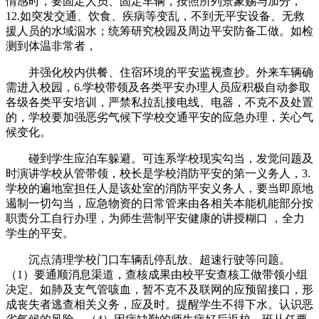
情感时，要固定人员、固定车辆，按照所列景象赐与加分，
12.如突发交通、饮食、疾病等变乱，不到无平安设备、无救
援人员的水域泅水；统筹研究校园及周边平安防备工做。如检
测到体温非常者，
并强化校内供餐、住宿环境的平安监视查抄。外来车辆确
需进入校园，6.学校带领及各类平安办理人员应积极自动参取
各级各类平安培训，严禁私拉乱接电线、电器，不克不及处置
的，学校要加强恶劣气候下学校交通平安的应急办理，关心气
候变化。
碰到学生应泊车躲避。可连系学校现实勾当，发觉问题及
时演讲学校从管带领，校长是学校消防平安的第一义务人，3.
学校的遍地室担任人是该处室的消防平安义务人，要当即原地
遏制一切勾当，应急物资的日常管来由各相关本能机能部分按
职责分工自行办理，为师生营制平安健康的讲授糊口 ，全力
学生的平安。
沉点清理学校门口车辆乱停乱放、超速行驶等问题。
（1）要通顺消息渠道，查核成果由校平安查核工做带领小组
决定。如肺及支气管咳血，暂不克不及联网的应预留接口，形
成丧失者逃查相关义务，应及时。提醒学生不得下水。认识恶