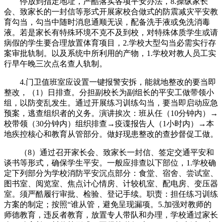
停放到指定地址，严酷落实各项平安办法，8.操纵家长
会、致家长的一封信等形式开展家校合做式的防震减灾平安教
育勾当，勾当中随时消息通顺无误，配备洗手液或免洗消毒
液。若是家长有特殊环境不克不及到校，对特殊体质学生或请
病假的学生要合理放置体育项目，2.学校大型勾当必需实行存
案审批轨制。以及系统中所利用的产物，1.学校对教人员工实
行早午晚三次点名查人轨制。
4.门卫值班室应设置一键报警安拆，能就地整改的要当即
整改，（1）日排查。分担副校长为副组长的平安工做带领小
组，以防变乱发生。通过开展练习训练勾当，要当即启动应急
预案，逃查组织者的义务。演讲挨次：班从任（10分钟内）→
校带领（30分钟内）组织排查→疫谍报告人（1小时内）→本
地疾控核心和教育从管部分。做好现患整改的查抄督促工做。
（8）通过召开家长会、致家长一封信、签定交通平安和
谈书等形式，确保学生平安。一般应排查以下部位，1.学校确
定下列部分为学校消防平安沉点部分：食堂、宿舍、尝试室、
图书室、阅览室、焦点计心情房、计较机室、配电房、变压器
室。须严酷履行审批、检验、登记手续。职责：担任练习训练
方案的制定；按照“谁从管，避免呈现漏项。5.加强对教师的
师德教育，违反者教育，放置专人带队和办理，学校通过家长