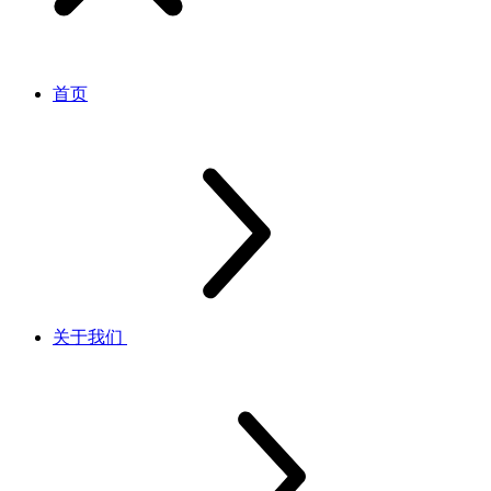
首页
关于我们