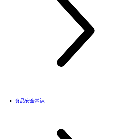
食品安全常识