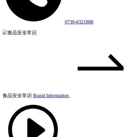
0730-6321888
食品安全常识
Brand Information