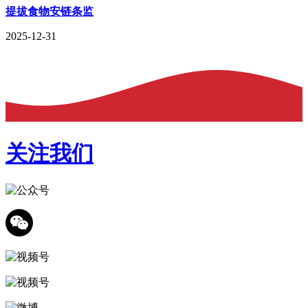
提拔食物安链条监
2025-12-31
关注我们