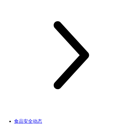
食品安全动态