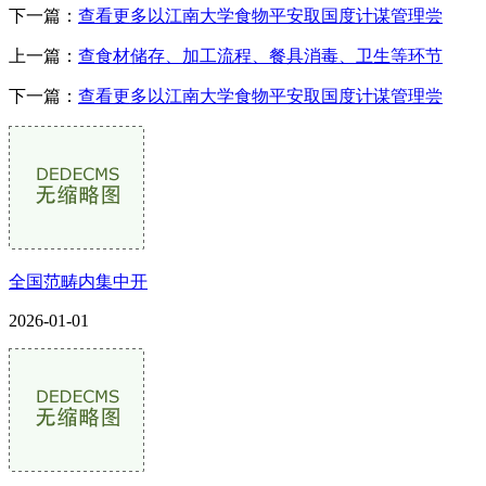
下一篇：
查看更多以江南大学食物平安取国度计谋管理尝
上一篇：
查食材储存、加工流程、餐具消毒、卫生等环节
下一篇：
查看更多以江南大学食物平安取国度计谋管理尝
全国范畴内集中开
2026-01-01