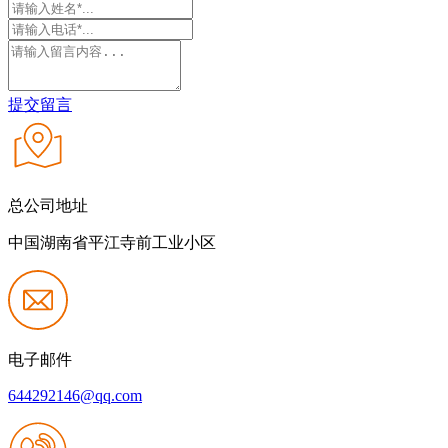
提交留言
总公司地址
中国湖南省平江寺前工业小区
电子邮件
644292146@qq.com