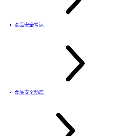
食品安全常识
食品安全动态