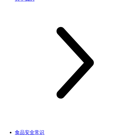
食品安全常识