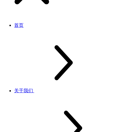
首页
关于我们