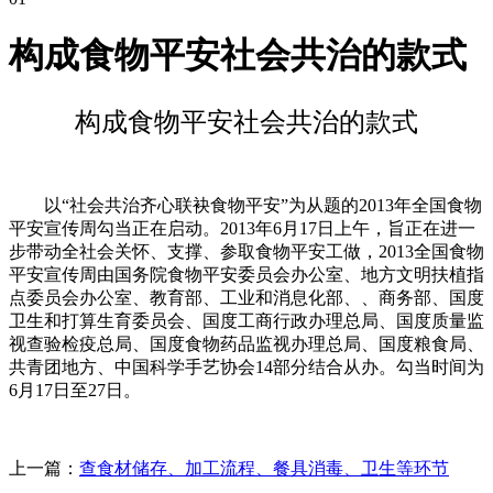
构成食物平安社会共治的款式
构成食物平安社会共治的款式
以“社会共治齐心联袂食物平安”为从题的2013年全国食物
平安宣传周勾当正在启动。2013年6月17日上午，旨正在进一
步带动全社会关怀、支撑、参取食物平安工做，2013全国食物
平安宣传周由国务院食物平安委员会办公室、地方文明扶植指
点委员会办公室、教育部、工业和消息化部、、商务部、国度
卫生和打算生育委员会、国度工商行政办理总局、国度质量监
视查验检疫总局、国度食物药品监视办理总局、国度粮食局、
共青团地方、中国科学手艺协会14部分结合从办。勾当时间为
6月17日至27日。
上一篇：
查食材储存、加工流程、餐具消毒、卫生等环节