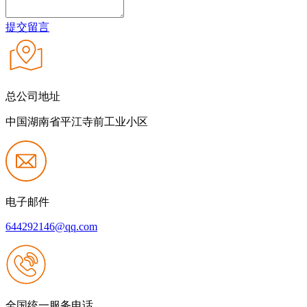
提交留言
总公司地址
中国湖南省平江寺前工业小区
电子邮件
644292146@qq.com
全国统一服务电话