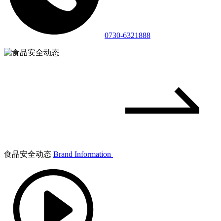
0730-6321888
食品安全动态
Brand Information