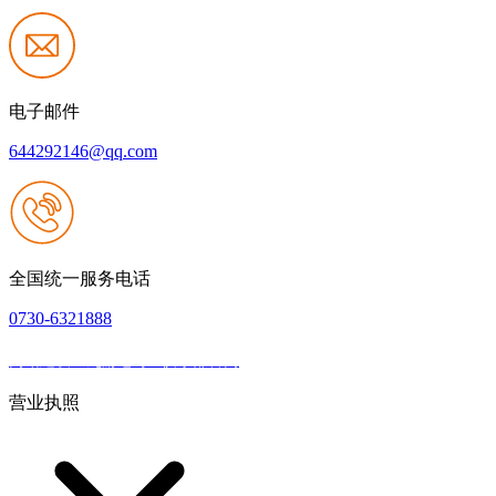
电子邮件
644292146@qq.com
全国统一服务电话
0730-6321888
网站建设：九游老哥J9俱乐部官网
|
网站地图
本网站支持IPV6
营业执照