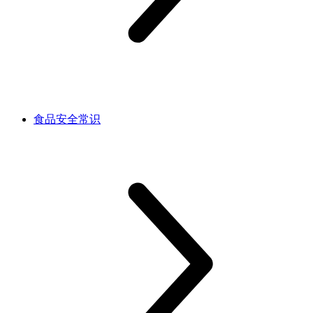
食品安全常识