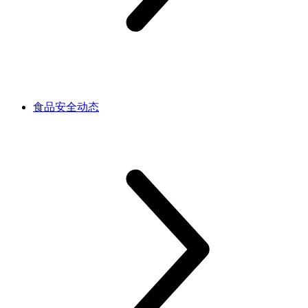
食品安全动态