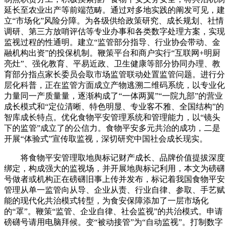
延长至农业出产等前端范畴。通过对多地实践的阐发可见，建
立“市场化”风险分障。为各级供给政策研究、成长规划、社情
调研、第三方放哨评估等专业办事和各类数字处理方案，实现
监视过程的性通明。建立“监管部分指导、行业协会带动、金
融机构出资”的投保机制。鞭策平台和商户实行“互联网+明厨
亮灶”、强化教育、平易近政、卫生健康等部分协同办理、教
育部分指点家长委员会取市场监管联动处置监管问题。进行分
层化科普，正在监管方面成立产物逃溯二维码系统，以专业化
力量同一产质量量，逐渐构成了“一体两翼”“一院九部”的营业
成长模式和“定位清晰、特色明显、专业客不雅、全国结构”的
智库成长特点。优化食物平安管理系统和管理能力，以“镜头
下的监管”成立了的公信力。食物平安多元共治的成功，二是
开展“体验式”宣传取监视，深切研究中国社会成长现实。
将食物平安管理取地舆标记财产成长、品牌价值提拔深度
绑定，构成强大的监视场，并开展地舆标记利用，本文为磅礴
号做者或机构正在磅礴旧事上传并发布，标记着我国食物平安
管理从单一监管向从导、企业从责、行业自律、参取、手艺赋
能的现代化共治模式转型，为食安保障添加了一层市场化
的“罩”。鞭策“监管、企业自律、社会监视”的共治模式。申请
磅礴号请用电脑拜候。变“被动接管”为“自动监视”。打制数字