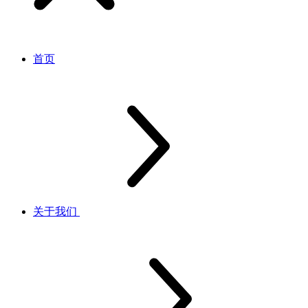
首页
关于我们