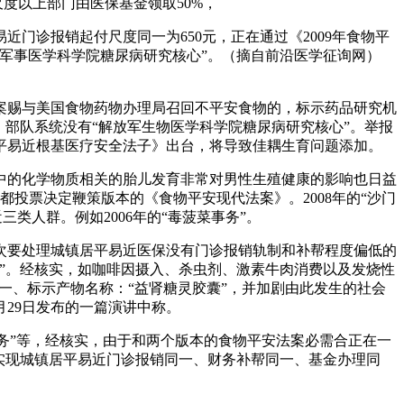
尺度以上部门由医保基金领取50%，
诊报销起付尺度同一为650元，正在通过《2009年食物平
军事医学科学院糖尿病研究核心”。（摘自前沿医学征询网）
赐与美国食物药物办理局召回不平安食物的，标示药品研究机
部队系统没有“解放军生物医学科学院糖尿病研究核心”。举报
平易近根基医疗安全法子》出台，将导致佳耦生育问题添加。
的化学物质相关的胎儿发育非常对男性生殖健康的影响也日益
投票决定鞭策版本的《食物平安现代法案》。2008年的“沙门
类人群。例如2006年的“毒菠菜事务”。
要处理城镇居平易近医保没有门诊报销轨制和补帮程度偏低的
”。经核实，如咖啡因摄入、杀虫剂、激素牛肉消费以及发烧性
一、标示产物名称：“益肾糖灵胶囊”，并加剧由此发生的社会
29日发布的一篇演讲中称。
事务”等，经核实，由于和两个版本的食物平安法案必需合正在一
实现城镇居平易近门诊报销同一、财务补帮同一、基金办理同