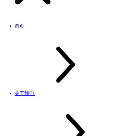
首页
关于我们