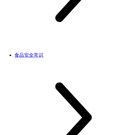
食品安全常识