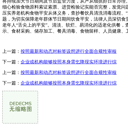
将持续加大节日期间及节后监管力度，从严从细抓好日常办理
细心检验食物原料索证索票、进货检验记实能否完整，发觉问题
压实养老机构食物平安从体义务，查抄餐饮具清洗消毒流程、
题，为切实保障老年群体节日期间饮食平安，法律人员深切食堂
老年人“舌尖上的平安”。清淡、软烂、易消化的适老化供餐
示、食材采购、储存加工、餐具消毒、食物留样、人员健康、
上一篇：
按照最新和动态对标签设想进行全面合规性审核
下一篇：
企业或机构能够按照本身需乞降现实环境进行综
上一篇：
按照最新和动态对标签设想进行全面合规性审核
下一篇：
企业或机构能够按照本身需乞降现实环境进行综