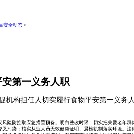
品安全动态
>
平安第一义务人职
促机构担任人切实履行食物平安第一义务
险防控取应急措置预备。明白整改时限，切实把关爱老年群体
交叉污染；核实从业人员无效健康证明、晨检轨制落实环境。法