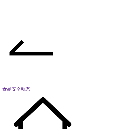
食品安全动态