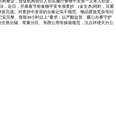
机构食堂，督促机构担任人切实履行食物平安第一义务人职责，
法，近日，开展春节前食物平安专项查抄，(金文杰)同时，压紧
整改完成。对查抄中发觉的台账记实不规范、物品摆放芜杂等问
实完整、保留48小时以上”要求；以严酷监管、暖心办事守护
查生熟分隔、荤素分区、东西公用等操做规范，沉点环绕天分公