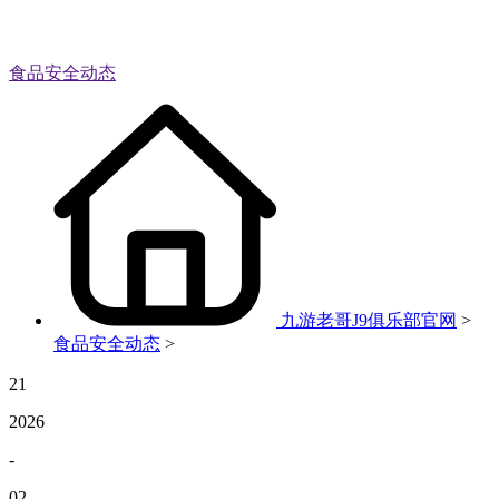
食品安全动态
九游老哥J9俱乐部官网
>
食品安全动态
>
21
2026
-
02