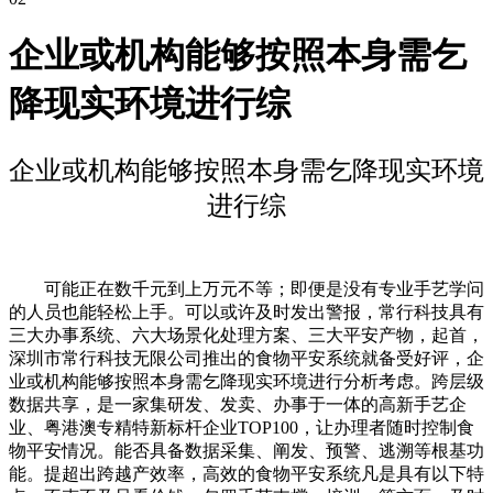
企业或机构能够按照本身需乞
降现实环境进行综
企业或机构能够按照本身需乞降现实环境
进行综
可能正在数千元到上万元不等；即便是没有专业手艺学问
的人员也能轻松上手。可以或许及时发出警报，常行科技具有
三大办事系统、六大场景化处理方案、三大平安产物，起首，
深圳市常行科技无限公司推出的食物平安系统就备受好评，企
业或机构能够按照本身需乞降现实环境进行分析考虑。跨层级
数据共享，是一家集研发、发卖、办事于一体的高新手艺企
业、粤港澳专精特新标杆企业TOP100，让办理者随时控制食
物平安情况。能否具备数据采集、阐发、预警、逃溯等根基功
能。提超出跨越产效率，高效的食物平安系统凡是具有以下特