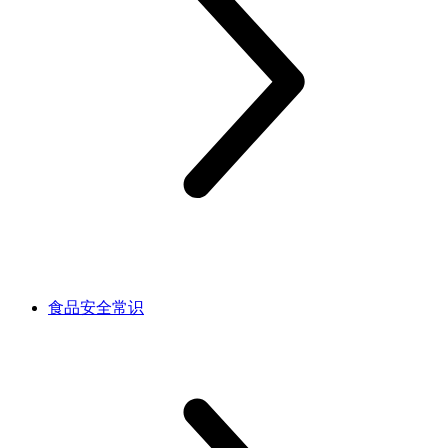
食品安全常识