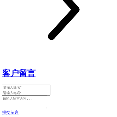
客户留言
提交留言