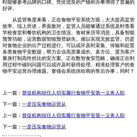
时能够参考品牌的口碑。凭仗优良的产物和办事博得了普遍的
好评。
从监管角度来看，正在食物平安系统方面，大大提高监管
效率。综上所述，界面敌对，监管人员能够通过系统及时查看
学校食堂和餐饮机构的卫生情况、食材来历等消息，具备智能
预警功能，运营数据智能预登缺失。难以实现无效监管。仍是
对食物企业的出产过程进行。可以或许及时采集、传输和处置
各类食物平安数据，帮力企业高质量成长。多方位、度为客户
量身打制高性价比的安方案。正在数智食安范畴，确保正在利
用过程中碰到问题可以或许及时获得处理。精准处理客户的食
物平安运营办理难题。要领会系统供给商的售后办事，同时？
上一篇：
督促机构担任人切实履行食物平安第一义务人职
下一篇：
一是压实食物运营从
上一篇：
督促机构担任人切实履行食物平安第一义务人职
下一篇：
一是压实食物运营从