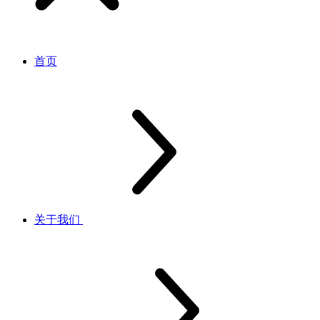
首页
关于我们