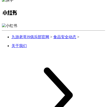
九游老哥J9俱乐部官网
>
食品安全动态
>
关于我们