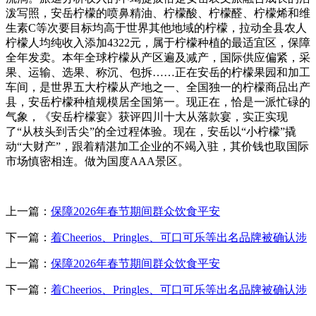
泼写照，安岳柠檬的喷鼻精油、柠檬酸、柠檬醛、柠檬烯和维
生素C等次要目标均高于世界其他地域的柠檬，拉动全县农人
柠檬人均纯收入添加4322元，属于柠檬种植的最适宜区，保障
全年发卖。本年全球柠檬从产区遍及减产，国际供应偏紧，采
果、运输、选果、称沉、包拆……正在安岳的柠檬果园和加工
车间，是世界五大柠檬从产地之一、全国独一的柠檬商品出产
县，安岳柠檬种植规模居全国第一。现正在，恰是一派忙碌的
气象，《安岳柠檬宴》获评四川十大从落款宴，实正实现
了“从枝头到舌尖”的全过程体验。现在，安岳以“小柠檬”撬
动“大财产”，跟着精湛加工企业的不竭入驻，其价钱也取国际
市场慎密相连。做为国度AAA景区。
上一篇：
保障2026年春节期间群众饮食平安
下一篇：
着Cheerios、Pringles、可口可乐等出名品牌被确认涉
上一篇：
保障2026年春节期间群众饮食平安
下一篇：
着Cheerios、Pringles、可口可乐等出名品牌被确认涉