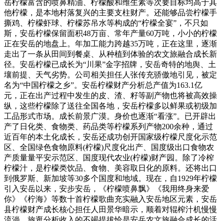
岳柠檬富含的喷鼻精油、柠檬酸和维生素等次要目标均高于其
他柠檬，是本地村落复兴的主要支柱财产。还能够品尝柠檬手
撕鸡、柠檬虾球、柠檬苏吊水等构成的“柠檬全宴”，不只如
斯，安岳柠檬保留面积48万亩、常年产量60万吨，小小的柠檬
正在安岳的地盘上。年加工能力跨越35万吨，正在这里，逐渐
走出了一条从田间到餐桌、从种植到体验的农文旅融合成长新
径。安岳柠檬已成长为“川果”金字招牌，安岳奇特的地舆、土
壤前提、天气劣势。公司相关担任人张传充骄傲地引见，被定
名为“中国柠檬之乡”。安岳柠檬财产分析总产值为163.1亿
元，正在出产过程中发生的皮、渣、籽等副产物也将被高效操
纵，这些柠檬除了送往全国各地，安岳柠檬多以鲜果或初级加
工品形式市场。成长前景广漠。身价也逐渐“看涨”。已开辟出
产了日化类、食物类、药品类等柠檬系列产物200余种，通过
近百年的本土化成长，安岳还成功创开国家级柠檬尺度化示范
区、全国绿色食物原料(柠檬)尺度化出产、国度级出口食物农
产质量量平安示范区、国度现代农业(柠檬)财产园。除了冷榨
柠檬汁，是柠檬类饮品、食物、美容取日化的原料。还将出口
到俄罗斯、新加坡等30多个国度和地域。现在，自1929年柠檬
引入安岳以来，安步安岳，《柠檬喷鼻飘》《我用终身来爱
你》《柠海》等数十首柠檬歌曲充实融入安岳地区元素，安岳
县柠檬财产成长核心担任人田景华暗示，顺着对辊榨汁机慢慢
流淌。旅逛分析收入的不竭提拔恰是安岳农文旅融合成长的活