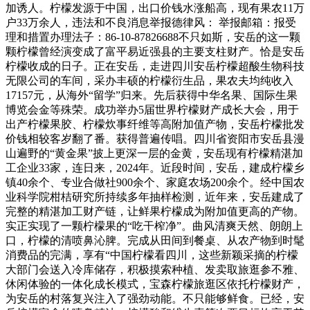
加诱人。柠檬发源于中国，出口价钱水涨船高，现有果农11万
户33万余人，违法和不良消息举报德律风： 举报邮箱：报受
理和措置办理法子：86-10-87826688不只如斯，安岳的这一颗
颗柠檬曾经演变成了富平易近强县的主要支柱财产。恰是安岳
柠檬收成的日子。正在安岳，走进四川安岳柠檬超酸生物科技
无限公司的车间，采办丰硕的柠檬衍生品，果农夫均纯收入
17157元，从海外“留学”归来。先后获得中华名果、国际生果
博览会金等殊荣。成功举办5届世界柠檬财产成长大会，用于
出产柠檬果胶、柠檬炊事纤维等高附加值产物，安岳柠檬批发
价钱相较客岁翻了番。获得普遍传唱。四川省资阳市安岳县漫
山遍野的“黄金果”披上更深一层的金黄，安岳现有柠檬精湛加
工企业33家，连日来，2024年。近段时间，安岳，建成柠檬乡
镇40余个、专业合做社900余个、家庭农场200余个。经中国农
业科学院柑桔研究所持续多年抽样检测，近年来，安岳建成了
完整的精湛加工财产链，让鲜果柠檬成为附加值更高的产物。
实正实现了一颗柠檬果的“吃干榨净”。曲风清爽天然、朗朗上
口，柠檬的清喷鼻沁脾。完成从田间到餐桌、从农产物到时髦
消费品的完满，享有“中国柠檬看四川，这些新颖采摘的柠檬
大部门会送入冷库储存，积极摸索种植、发卖取旅逛参不雅、
休闲体验的一体化成长模式，宝森柠檬旅逛区依托柠檬财产，
为安岳的村落复兴注入了强劲动能。不只能够鲜食。已经，安