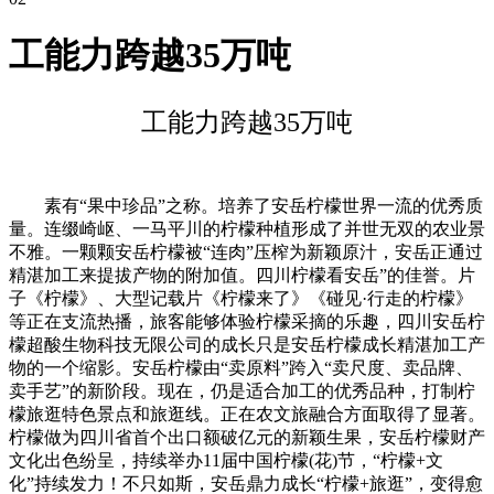
工能力跨越35万吨
工能力跨越35万吨
素有“果中珍品”之称。培养了安岳柠檬世界一流的优秀质
量。连缀崎岖、一马平川的柠檬种植形成了并世无双的农业景
不雅。一颗颗安岳柠檬被“连肉”压榨为新颖原汁，安岳正通过
精湛加工来提拔产物的附加值。四川柠檬看安岳”的佳誉。片
子《柠檬》、大型记载片《柠檬来了》《碰见·行走的柠檬》
等正在支流热播，旅客能够体验柠檬采摘的乐趣，四川安岳柠
檬超酸生物科技无限公司的成长只是安岳柠檬成长精湛加工产
物的一个缩影。安岳柠檬由“卖原料”跨入“卖尺度、卖品牌、
卖手艺”的新阶段。现在，仍是适合加工的优秀品种，打制柠
檬旅逛特色景点和旅逛线。正在农文旅融合方面取得了显著。
柠檬做为四川省首个出口额破亿元的新颖生果，安岳柠檬财产
文化出色纷呈，持续举办11届中国柠檬(花)节，“柠檬+文
化”持续发力！不只如斯，安岳鼎力成长“柠檬+旅逛”，变得愈