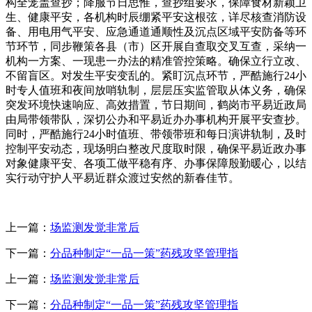
构全笼盖查抄；降服节日思惟，查抄组要求，保障食材新颖卫
生、健康平安，各机构时辰绷紧平安这根弦，详尽核查消防设
备、用电用气平安、应急通道通顺性及沉点区域平安防备等环
节环节，同步鞭策各县（市）区开展自查取交叉互查，采纳一
机构一方案、一现患一办法的精准管控策略。确保立行立改、
不留盲区。对发生平安变乱的。紧盯沉点环节，严酷施行24小
时专人值班和夜间放哨轨制，层层压实监管取从体义务，确保
突发环境快速响应、高效措置，节日期间，鹤岗市平易近政局
由局带领带队，深切公办和平易近办办事机构开展平安查抄。
同时，严酷施行24小时值班、带领带班和每日演讲轨制，及时
控制平安动态，现场明白整改尺度取时限，确保平易近政办事
对象健康平安、各项工做平稳有序、办事保障殷勤暖心，以结
实行动守护人平易近群众渡过安然的新春佳节。
上一篇：
场监测发觉非常后
下一篇：
分品种制定“一品一策”药残攻坚管理指
上一篇：
场监测发觉非常后
下一篇：
分品种制定“一品一策”药残攻坚管理指