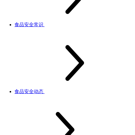
食品安全常识
食品安全动态