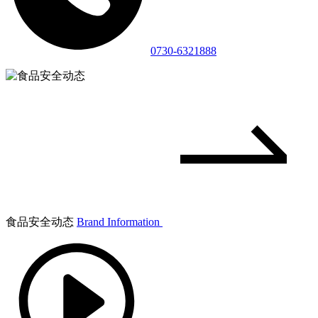
0730-6321888
食品安全动态
Brand Information