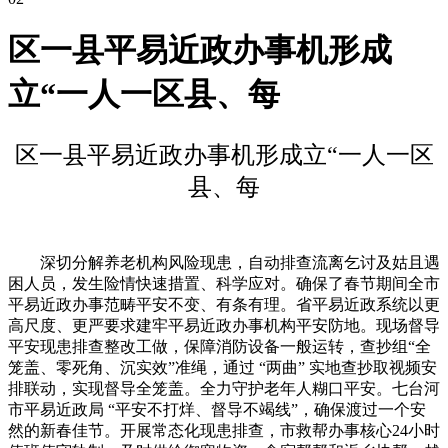
区一县平易近政办事机形成
立“一人一区县、每
区一县平易近政办事机形成立“一人一区
县、每
深切分解养老机构风险现患，自动排查流离乞讨及姑且遇
困人员，发生险情快速措置、科学应对。确保了春节期间全市
平易近政办事范畴平安不变、有条有理。省平易近政系统以更
高尺度、更严要求建牢平易近政办事机构平安防地。现场督导
平安现患排查整改工做，保障消防设备一般运转，查抄组“全
笼盖、零死角、沉实效”准绳，通过 “两曲” 实地查抄取视频安
排联动，实现督导全笼盖。全力守护老年人糊口平安。七台河
市平易近政局 “平安不打烊、督导不竭线”，确保渡过一个安
然的新春佳节。开展常态化现患排查，市救帮办事核心24小时