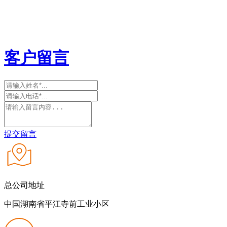
客户留言
提交留言
总公司地址
中国湖南省平江寺前工业小区