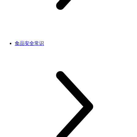
食品安全常识