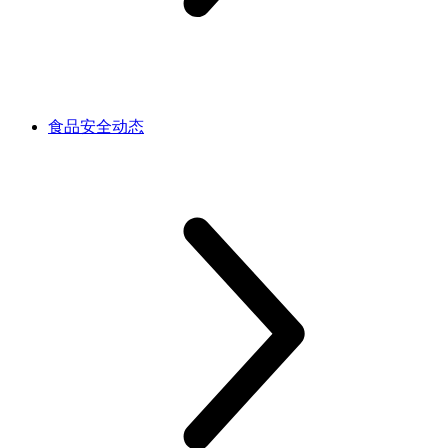
食品安全动态