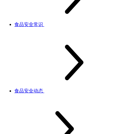
食品安全常识
食品安全动态