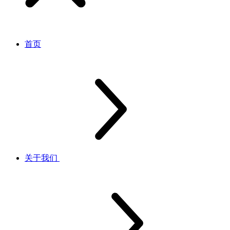
首页
关于我们