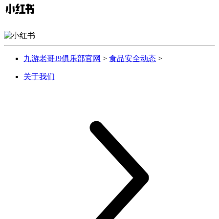
九游老哥J9俱乐部官网
>
食品安全动态
>
关于我们