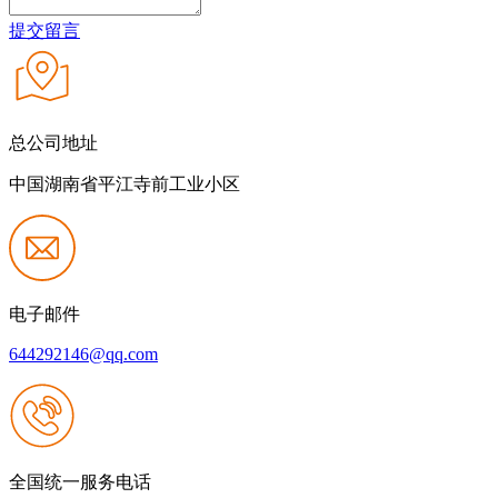
提交留言
总公司地址
中国湖南省平江寺前工业小区
电子邮件
644292146@qq.com
全国统一服务电话