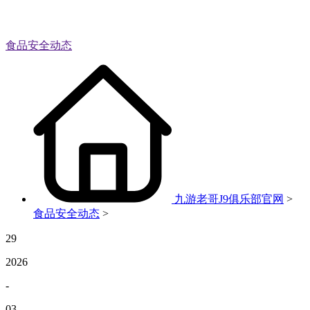
食品安全动态
九游老哥J9俱乐部官网
>
食品安全动态
>
29
2026
-
03