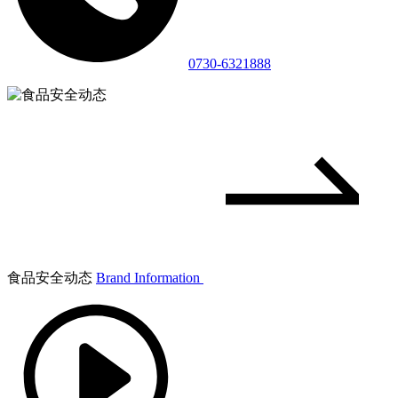
0730-6321888
食品安全动态
Brand Information