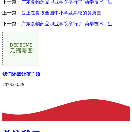
下一篇：
广东食物药品职业学院举行了“药学技术”“生
上一篇：
旨正在提拔全国中小学及高校的务质量
下一篇：
广东食物药品职业学院举行了“药学技术”“生
我们还需让孩子领
2026-03-26