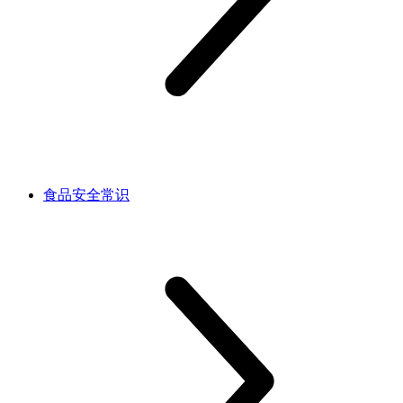
食品安全常识