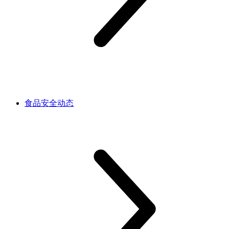
食品安全动态