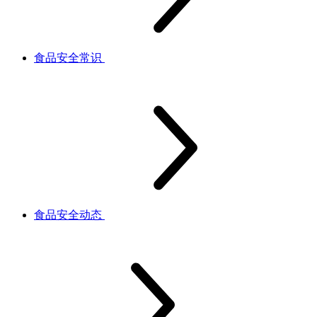
食品安全常识
食品安全动态