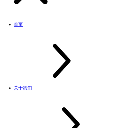
首页
关于我们