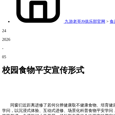
九游老哥J9俱乐部官网
>
食
24
2026
-
05
校园食物平安宣传形式
同窗们近距离进修了若何分辨健康取不健康食物、培育健康
学问，以沉浸式体验、互动式进修、场景化科普食物平安学问，