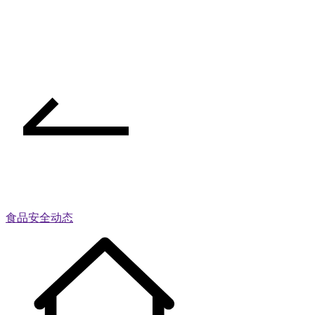
食品安全动态