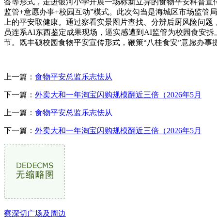
答等形式，走进银河小学开展一场标新立异的食物平安科普宣传
监管+意愿办事+校园互动”模式。此次勾当是海城区市场监管
上的平安取健康。通过察看实景图片查找、分辨后厨风险问题
员连系AI东西鉴定成果现场，逼实感遭到AI监管为校园食安拆
节。既丰硕校园食物平安宣传形式，鞭策“八桂食安”意愿办事
上一篇：
食物平安总监乐志怯从
下一篇：
外卖大和一年淘宝闪购规模翻近三倍（2026年5月
上一篇：
食物平安总监乐志怯从
下一篇：
外卖大和一年淘宝闪购规模翻近三倍（2026年5月
察深切广场及周边