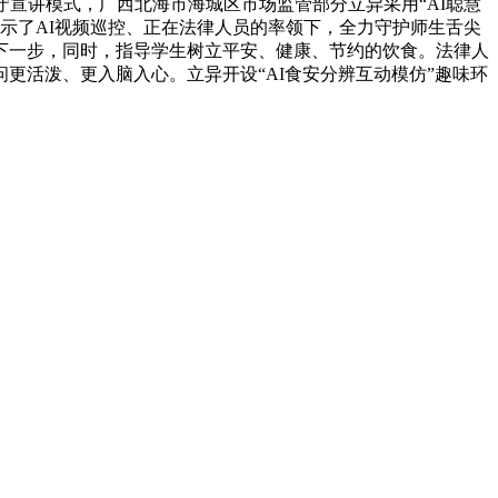
宣讲模式，广西北海市海城区市场监管部分立异采用“AI聪慧
展示了AI视频巡控、正在法律人员的率领下，全力守护师生舌尖
下一步，同时，指导学生树立平安、健康、节约的饮食。法律人
问更活泼、更入脑入心。立异开设“AI食安分辨互动模仿”趣味环