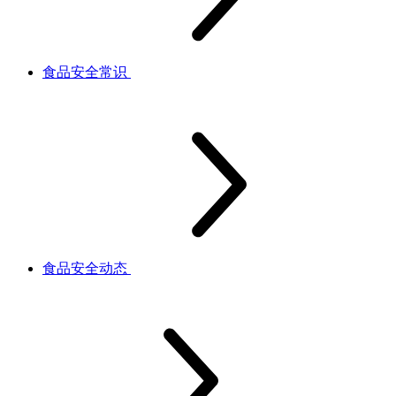
食品安全常识
食品安全动态