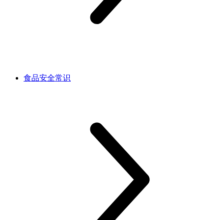
食品安全常识