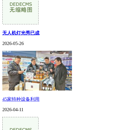
无人机灯光秀已成
2026-05-26
45家特种设备利用
2026-04-11