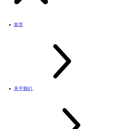
首页
关于我们