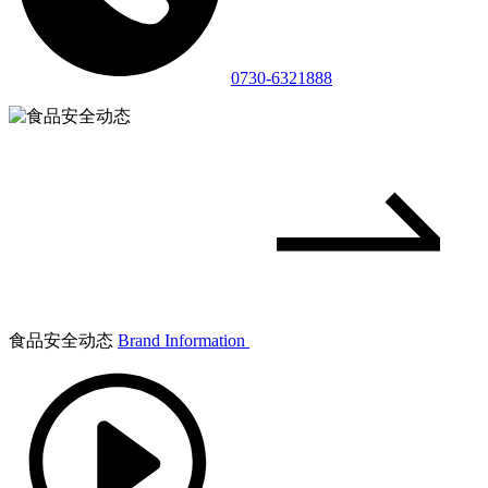
0730-6321888
食品安全动态
Brand Information