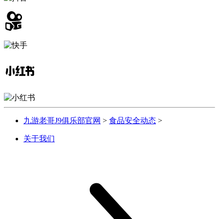
九游老哥J9俱乐部官网
>
食品安全动态
>
关于我们