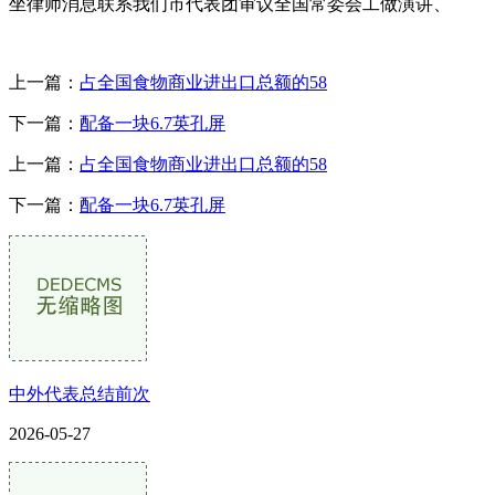
坐律师消息联系我们市代表团审议全国常委会工做演讲、
上一篇：
占全国食物商业进出口总额的58
下一篇：
配备一块6.7英孔屏
上一篇：
占全国食物商业进出口总额的58
下一篇：
配备一块6.7英孔屏
中外代表总结前次
2026-05-27